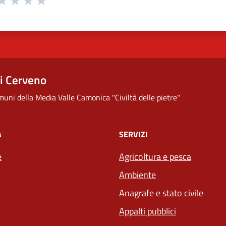
ta 1 stelle su 5
aluta 2 stelle su 5
Valuta 3 stelle su 5
Valuta 4 stelle su 5
Valuta 5 stelle su 5
i Cerveno
uni della Media Valle Camonica "Civiltà delle pietre"
À
SERVIZI
e
Agricoltura e pesca
Ambiente
Anagrafe e stato civile
Appalti pubblici