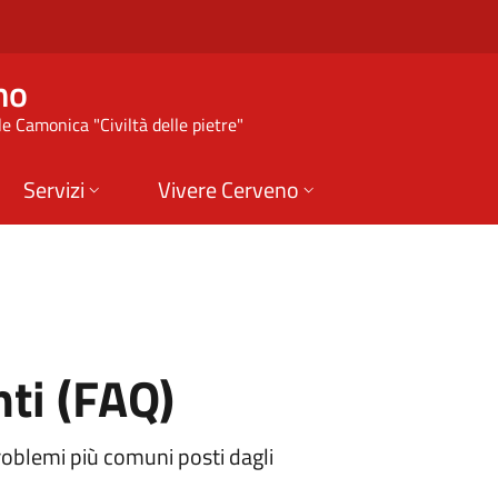
(FAQ) | Comune di C
no
e Camonica "Civiltà delle pietre"
Servizi
Vivere Cerveno
ti (FAQ)
roblemi più comuni posti dagli