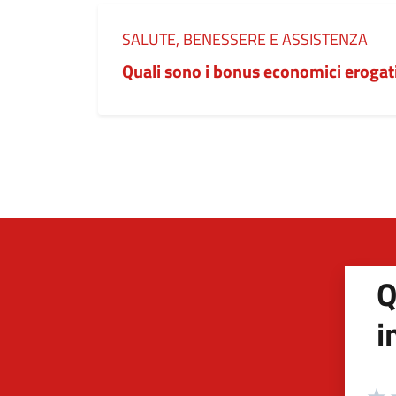
Categoria:
SALUTE, BENESSERE E ASSISTENZA
Quali sono i bonus economici erogat
Q
i
Valuta