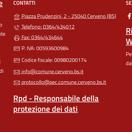
e
CONTATTI
SE
(apre i
Piazza Prudenzini, 2 - 25040 Cerveno (BS)
lo
Telefono: 0364/434012
R
nte
Fax: 0364/434644
W
P. IVA: 00593600984
Pe
Codice fiscale: 00980200174
i
da
di
info@comune.cerveno.bs.it
protocollo@pec.comune.cerveno.bs.it
Rpd - Responsabile della
protezione dei dati
a