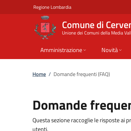
Domande frequenti 
Vai al contenuto principale
(apre in un'altra scheda).
Regione Lombardia
Comune di Cerve
Unione dei Comuni della Media Vall
Amministrazione
Novità
Home
/
Domande frequenti (FAQ)
Domande frequen
Questa sezione raccoglie le risposte ai p
utenti.