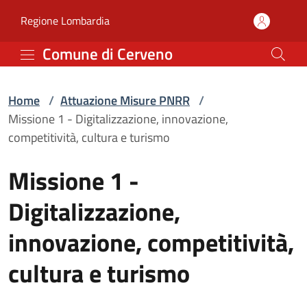
Missione 1 - Digitalizza
Vai al contenuto principale
(apre in un'altra scheda).
Regione Lombardia
Comune di Cerveno
Home
/
Attuazione Misure PNRR
/
Missione 1 - Digitalizzazione, innovazione,
competitività, cultura e turismo
Missione 1 -
Digitalizzazione,
innovazione, competitività,
cultura e turismo